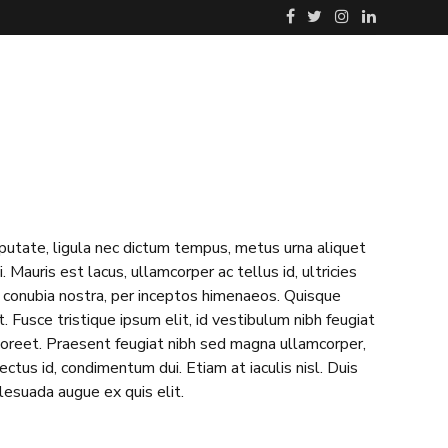
n métier
Communiqués
Tournoi de golf
lputate, ligula nec dictum tempus, metus urna aliquet
. Mauris est lacus, ullamcorper ac tellus id, ultricies
er conubia nostra, per inceptos himenaeos. Quisque
 Fusce tristique ipsum elit, id vestibulum nibh feugiat
aoreet. Praesent feugiat nibh sed magna ullamcorper,
lectus id, condimentum dui. Etiam at iaculis nisl. Duis
alesuada augue ex quis elit.