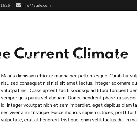
-1626
info@aqife.com
e Current Climate
ropos
Évènements
Contactez-nous
Trouver u
Mauris dignissim efficitur magna nec pellentesque. Curabitur vu
nisl, sed consequat nisi nisl sit amet lectus. Integer ac ornare dui
volutpat nisi. Class aptent taciti sociosqu ad litora torquent p
semper quis purus vel aliquam. Donec hendrerit pharetra suscipit.
id. Integer volutpat nibh et sem imperdiet, eget dapibus diam l
nec viverra mi tristique. Fusce rhoncus sapien ultrices, porttitor 
vulputate, erat at hendrerit tristique, enim velit luctus dui, in m