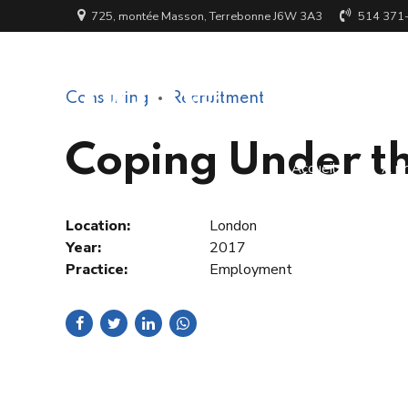
725, montée Masson, Terrebonne J6W 3A3
514 371
Consulting
Recruitment
Coping Under th
Accueil
À p
Location:
London
Year:
2017
Practice:
Employment