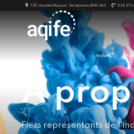
725, montée Masson, Terrebonne J6W 3A3
514 371
Accueil
À p
À prop
Fiers représentants de l'in