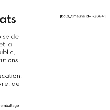
ats
[bold_timeline id= »2864″]
oise de
et la
blic,
tutions
cation,
vre, de
et emballage