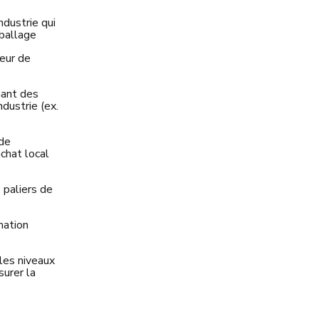
ndustrie qui
mballage
eur de
mant des
dustrie (ex.
 de
chat local
 paliers de
mation
 les niveaux
urer la