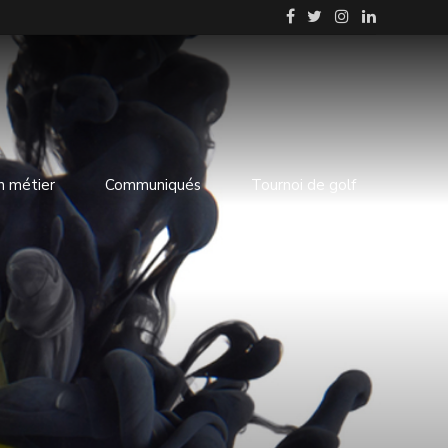
n métier
Communiqués
Tournoi de golf