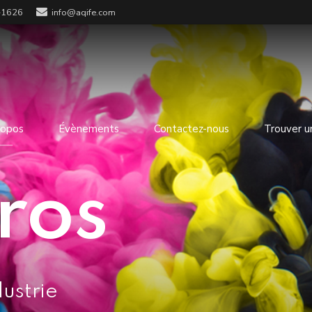
-1626
info@aqife.com
ropos
Évènements
Contactez-nous
Trouver u
ros
dustrie